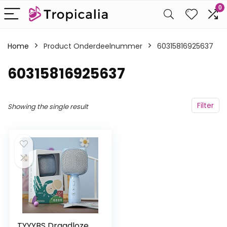
0
Home
Product Onderdeelnummer
‎60315816925637
‎60315816925637
Filter
Showing the single result
TYYYBS Draadloze