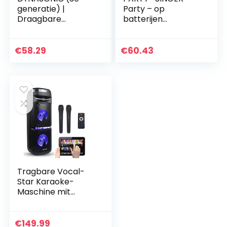
generatie) |
Party – op
Draagbare
batterijen
karaoke-
aangedreven
Bluetooth-
karaoke set met
luidspreker met
LED-verlichting,
€
58.29
€
60.43
microfoons | USB-
microfoon en
poort en SD-
statief
kaartsleuf, FM-
radio…
Tragbare Vocal-
Star Karaoke-
Maschine mit
Party-LED-
Lichteffekt,
Bluetooth, Bässen
€
149.99