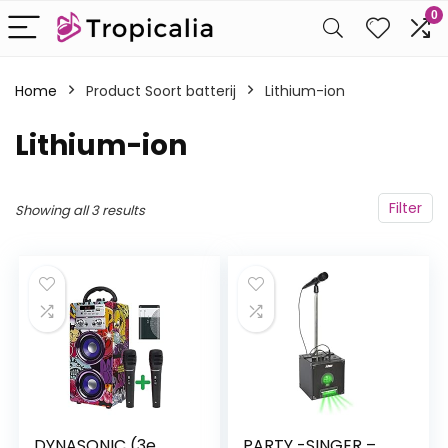
0
Home
Product Soort batterij
‎Lithium-ion
‎Lithium-ion
Filter
Showing all 3 results
DYNASONIC (3e
PARTY -SINGER –