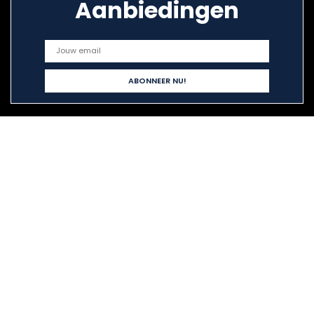
Aanbiedingen
Snelle links
Alles winkelen
Home
Blogs
Onze webshops
Adverteren
Verklaringen