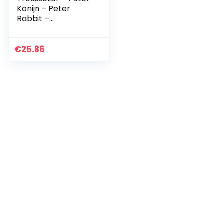
Konijn – Peter
Rabbit –
Muziekdoos –
Muziekdoos –
Ideaal
€
25.86
kindergeschenk –
Muziek 4 seizoenen
De…