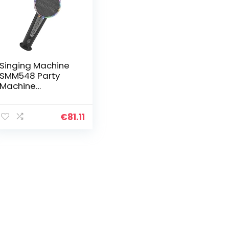
Singing Machine
SMM548 Party
Machine
Microphone
Bluetooth
Wirelesswith
€
81.11
Voice Effects and
Lights