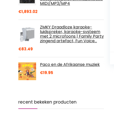
MIDI/MP3/MP4
€
1,893.02
ZMKY Draadloze karaoke-
luidspreker, karaoke-systeem
met 2 microfoons | Family Party
zingend artefact, Fun Voice…
€
83.49
Paco en de Afrikaanse muziek
€
19.95
recent bekeken producten