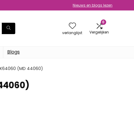
Nieuws en blogs lezen
0
Vergelijken
verlanglijst
Blogs
er X64060 (MD 44060)
 44060)