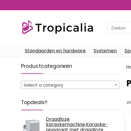
Search
for:
Standaarden en hardware
Systemen
Sp
Productcategorieën
H
‎
Select a category
Topdeals!!
Sh
Draadloze
karaokemachine,Karaoke-
apparaat met draadloze