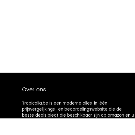
Over ons
Tropicalia.be is een moderne alles-in-één
prijsvergelijkings- en beoordelingswebsite die de
beste deals biedt die beschikbaar zijn op amazon en u
op de hoogte houdt via de laatst toegevoegde blogs.
Alle afbeeldingen zijn auteursrechtelijk beschermd
door hun respectievelijke eigenaren. Alle geciteerde