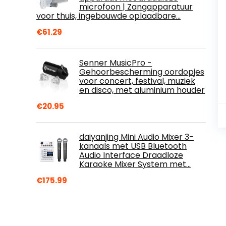
microfoon | Zangapparatuur
voor thuis, ingebouwde oplaadbare…
€
61.29
Senner MusicPro -
Gehoorbescherming oordopjes
voor concert, festival, muziek
en disco, met aluminium houder
€
20.95
daiyanjing Mini Audio Mixer 3-
kanaals met USB Bluetooth
Audio Interface Draadloze
Karaoke Mixer System met…
€
175.99