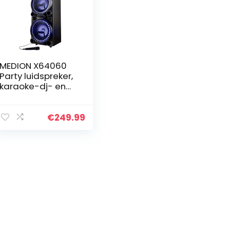
MEDION X64060
Party luidspreker,
karaoke-dj- en
drumfunctie, 2 x
1000 W, Bluetooth,
USB, AUX,
€
249.99
gitaaraansluiting
…