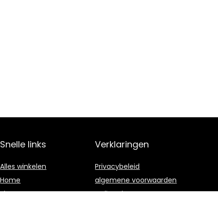
Snelle links
Verklaringen
Alles winkelen
Privacybeleid
Home
algemene voorwaarden
Blogs
Gelieerde
openbaarmaking
Onze webshops