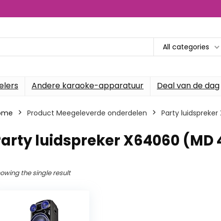
All categories
elers
Andere karaoke-apparatuur
Deal van de dag
ome
Product Meegeleverde onderdelen
‎Party luidsprek
Party luidspreker X64060 (MD
owing the single result